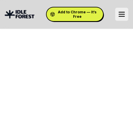
Add to Chrome — It’s
Free