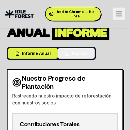
Add to Chrome — It’s
Free
ANUAL
INFORME
Informe Anual
Análisis
Nuestro Progreso de
Plantación
Rastreando nuestro impacto de reforestación
con nuestros socios
Contribuciones Totales