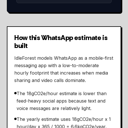
How this WhatsApp estimate is
built
IdleForest models WhatsApp as a mobile-first
messaging app with a low-to-moderate
hourly footprint that increases when media
sharing and video calls dominate.
The 18gCO2e/hour estimate is lower than
feed-heavy social apps because text and
voice messages are relatively light.
The yearly estimate uses 18gCO2e/hour x 1
hour/day x 365 / 1000 = 6.6kgCO2e/year.