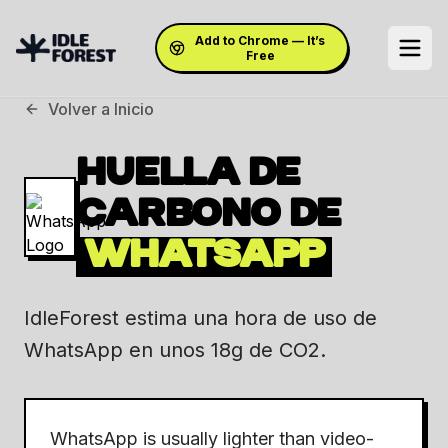
Add to Chrome — It’s
Free
Volver a Inicio
HUELLA DE
CARBONO DE
WHATSAPP
IdleForest estima una hora de uso de
WhatsApp en unos 18g de CO2.
WhatsApp is usually lighter than video-