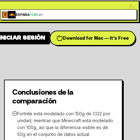
ESPAÑA
3
+
3,181
pts
INICIAR SESIÓN
Download for Mac — It’s Free
h language
Conclusiones de la
comparación
Fortnite está modelado con 150g de CO2 por
unidad, mientras que Minecraft está modelado
con 100g, así que la diferencia visible es de
50g en el conjunto de datos actual.