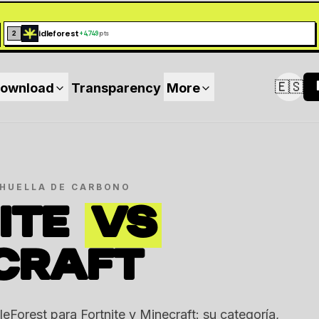
idleforest
2
+
4,749
pts
🇪🇸
ownload
Transparency
More
Switc
HUELLA DE CARBONO
ITE
VS
CRAFT
eForest para Fortnite y Minecraft: su categoría,