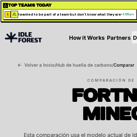
TOP TEAMS TODAY
I wanted to be part of a team but don't know what they are
1
+
9,305
pts
How it Works
Partners
D
Volver a Inicio
/
Hub de huella de carbono
/
Comparar
COMPARACIÓN DE 
FORTN
MINE
Esta comparación usa el modelo actual de Idl