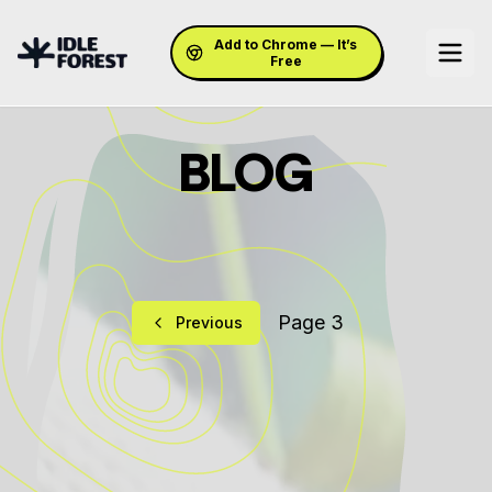
Add to Chrome — It’s
Free
BLOG
Page
3
Previous